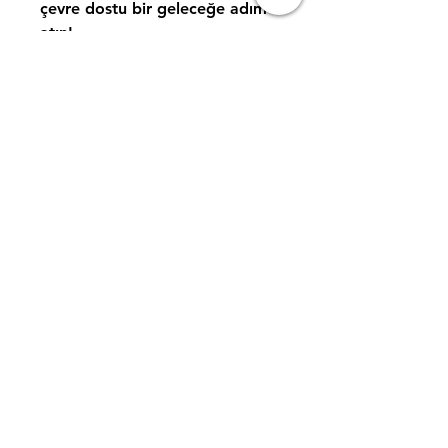
çevre dostu bir geleceğe adım
atın!
#GüneşEnerjisi #HazırPaketler
#SolarSistemler #EnerjiTasarrufu
İFAS ENERJİ MÜH.
TAAH LTD. ŞTİ
Ürünler
Tel: 0 264
241 43 27
Hakkında
info@ifasenerji.com
Kariyer
Şube 1 / Erenler, Uluyol
Cd. No:22,24 54050
Erenler/Sakarya