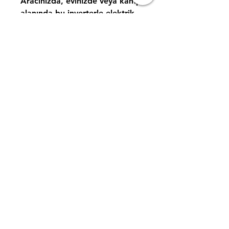
Aracınızda, evinizde veya kamp
alanında bu inverterle elektrik
sıkıntısını geride bırakın ve
kesintisiz enerji keyfini yaşayın!
İFAS ENERJİ MÜH.
TAAH LTD. ŞTİ
Ürünler
Tel: 0 264
241 43 27
Hakkında
info@ifasenerji.com
Kariyer
Şube 1 / Erenler, Uluyol
Cd. No:22,24 54050
Erenler/Sakarya