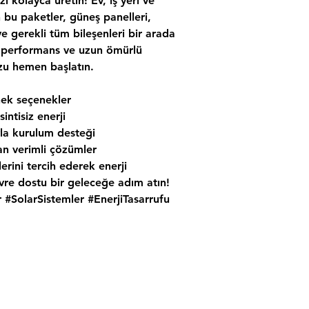
zi kolayca üretin! Ev, iş yeri ve
n bu paketler, güneş panelleri,
e gerekli tüm bileşenleri bir arada
li performans ve uzun ömürlü
zu hemen başlatın.
nek seçenekler
intisiz enerji
a kurulum desteği
ayan verimli çözümler
erini tercih ederek enerji
evre dostu bir geleceğe adım atın!
 #SolarSistemler #EnerjiTasarrufu