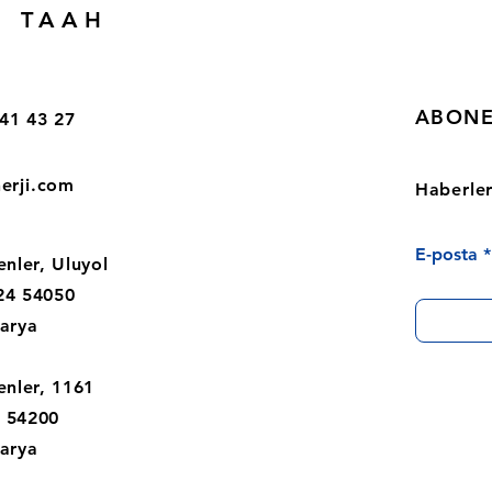
. TAAH
ABONE
41 43 27
nerji.com
Haberler
E-posta
enler, Uluyol
24 54050
karya
enler, 1161
 54200
karya