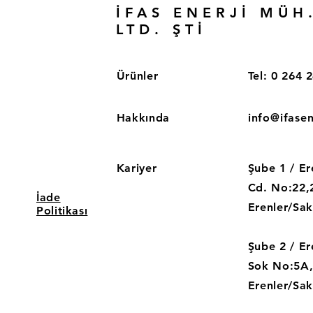
İFAS ENERJİ MÜH
LTD. ŞTİ
Ürünler
Tel: 0 264
2
Hakkında
info@ifase
Kariyer
Şube 1 / Er
Cd. No:22,
İade
Erenler/Sa
Politikası
Şube 2 / Er
Sok No:5A,
Erenler/Sa