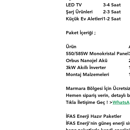
LED TV
3-4 Saat
Şarj Ürünleri
2-3 Saat
Küçük Ev Aletleri
1-2 Saat
Paket İçeriği ;
Ürün
550/585W Monokristal Panel
Orbus Nanojel Akü
3kW Akıllı İnverter
Montaj Malzemeleri
Marmara Bölgesi İçin Ücretsiz
Hemen sipariş verin, detaylı bi
Tıkla İletişime Geç ! >
WhatsAp
İFAS Enerji Hazır Paketler
İFAS Enerji'nin güneş enerji si