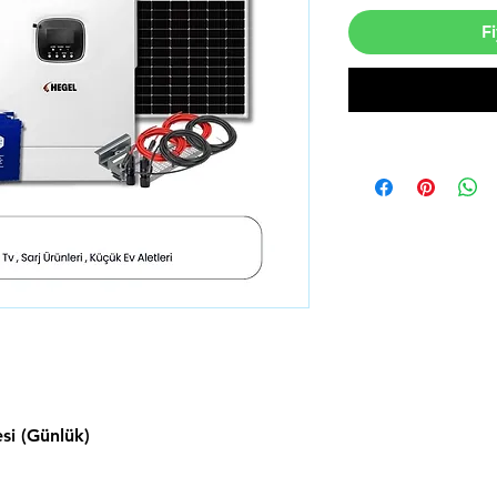
Fi
si (Günlük)