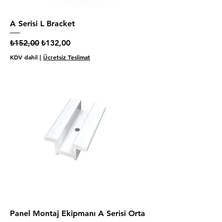
A Serisi L Bracket
Normal Fiyat
İndirimli Fiyat
₺152,00
₺132,00
KDV dahil
|
Ücretsiz Teslimat
Panel Montaj Ekipmanı A Serisi Orta