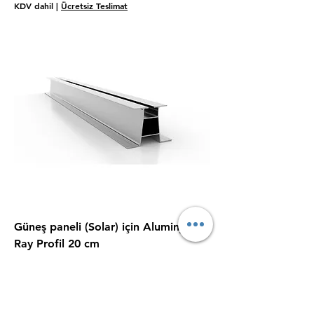
KDV dahil
|
Ücretsiz Teslimat
Güneş paneli (Solar) için Aluminyum
Ray Profil 20 cm
Normal Fiyat
İndirimli Fiyat
₺260,00
₺220,00
KDV dahil
|
Ücretsiz Teslimat