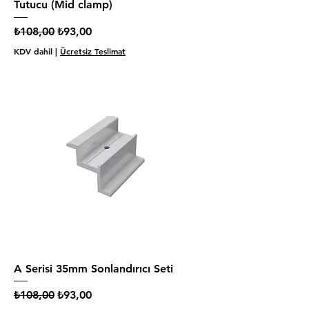
Tutucu (Mid clamp)
Normal Fiyat
İndirimli Fiyat
₺108,00
₺93,00
KDV dahil
|
Ücretsiz Teslimat
A Serisi 35mm Sonlandırıcı Seti
Normal Fiyat
İndirimli Fiyat
₺108,00
₺93,00