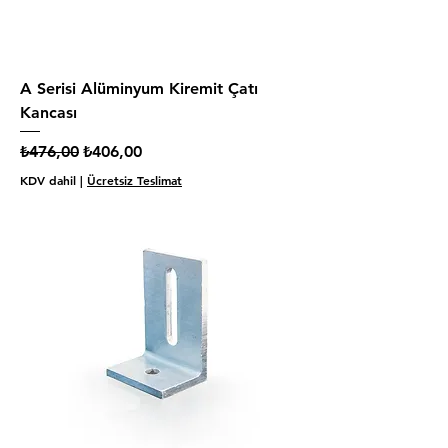
A Serisi Alüminyum Kiremit Çatı
Kancası
Normal Fiyat
İndirimli Fiyat
₺476,00
₺406,00
KDV dahil
|
Ücretsiz Teslimat